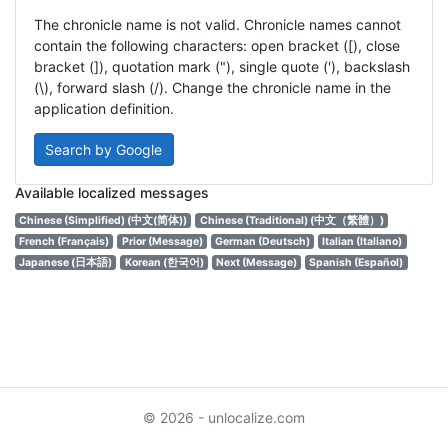
The chronicle name is not valid. Chronicle names cannot
contain the following characters: open bracket ([), close
bracket (]), quotation mark ("), single quote ('), backslash
(\), forward slash (/). Change the chronicle name in the
application definition.
Search by Google
Available localized messages
Chinese (Simplified) (中文(简体))
Chinese (Traditional) (中文（繁體）)
French (Français)
Prior (Message)
German (Deutsch)
Italian (Italiano)
Japanese (日本語)
Korean (한국어)
Next (Message)
Spanish (Español)
© 2026 - unlocalize.com