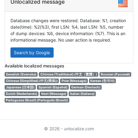
Unlocalized message
Database changes were restored. Database: %1, creation
date(time): %2(%3), first LSN: %4, last LSN: %5, number
of dump devices: %6, device information: (%7). This is an
informational message. No user action is required.
Search by Google
Available localized messages
Swedish (Svenska)
Chinese (Traditional) (中文（繁體）)
Russian (Русский)
Chinese (Simplified) (中文(简体))
Prior (Message)
Korean (한국어)
Japanese (日本語)
Spanish (Español)
German (Deutsch)
Dutch (Nederlands)
Next (Message)
Italian (Italiano)
Portuguese (Brazil) (Português (Brasil))
© 2026 - unlocalize.com