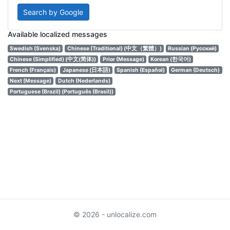
Search by Google
Available localized messages
Swedish (Svenska)
Chinese (Traditional) (中文（繁體）)
Russian (Русский)
Chinese (Simplified) (中文(简体))
Prior (Message)
Korean (한국어)
French (Français)
Japanese (日本語)
Spanish (Español)
German (Deutsch)
Next (Message)
Dutch (Nederlands)
Portuguese (Brazil) (Português (Brasil))
© 2026 - unlocalize.com