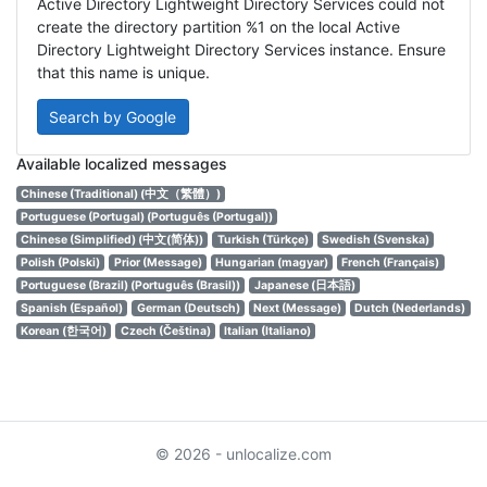
Active Directory Lightweight Directory Services could not
create the directory partition %1 on the local Active
Directory Lightweight Directory Services instance. Ensure
that this name is unique.
Search by Google
Available localized messages
Chinese (Traditional) (中文（繁體）)
Portuguese (Portugal) (Português (Portugal))
Chinese (Simplified) (中文(简体))
Turkish (Türkçe)
Swedish (Svenska)
Polish (Polski)
Prior (Message)
Hungarian (magyar)
French (Français)
Portuguese (Brazil) (Português (Brasil))
Japanese (日本語)
Spanish (Español)
German (Deutsch)
Next (Message)
Dutch (Nederlands)
Korean (한국어)
Czech (Čeština)
Italian (Italiano)
© 2026 - unlocalize.com