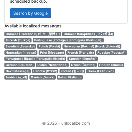
scheduled backup.
Search by Google
Available localized messages
Chinese (Traditional) (中文（繁體）)
Chinese (Simplified) (中文(简体))
Turkish (Türkçe)
Portuguese (Portugal) (Português (Portugal))
Swedish (Svenska)
Polish (Polski)
Norwegian (Bokmal) (Norsk (Bokmål))
Hungarian (magyar)
Prior (Message)
French (Français)
Russian (Русский)
Portuguese (Brazil) (Português (Brasil))
Spanish (Español)
German (Deutsch)
Dutch (Nederlands)
Czech (Čeština)
Finnish (suomi)
Next (Message)
Hebrew (עברית)
Korean (한국어)
Greek (Ελληνικά)
Arabic (العربية)
Danish (Dansk)
Italian (Italiano)
© 2026 - unlocalize.com